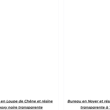
Note
5
sur 5
Note
5
sur 
en Loupe de Chêne et résine
Bureau en Noyer et rés
poxy noire transparente
transparente à 