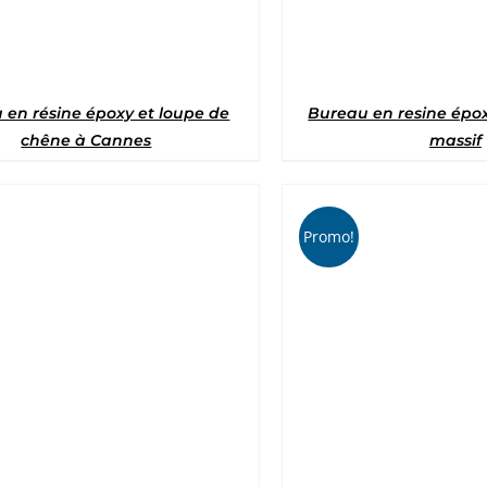
 en résine époxy et loupe de
Bureau en resine épox
chêne à Cannes
massif
Promo!
Note
5
sur 5