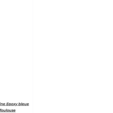
5
ine Epoxy bleue
Toulouse