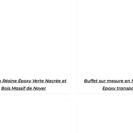
Note
5
sur 
n Résine Époxy Verte Nacrée et
Buffet sur mesure en 
Bois Massif de Noyer
Epoxy transp