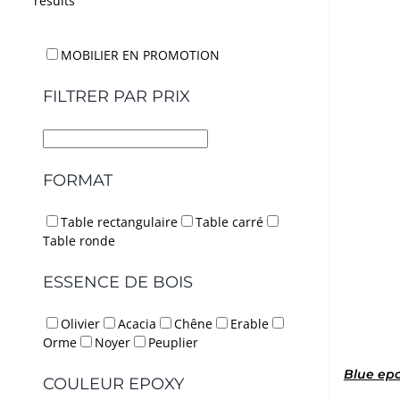
results
MOBILIER EN PROMOTION
FILTRER PAR PRIX
FORMAT
Table rectangulaire
Table carré
Table ronde
ESSENCE DE BOIS
Olivier
Acacia
Chêne
Erable
Orme
Noyer
Peuplier
Blue ep
COULEUR EPOXY