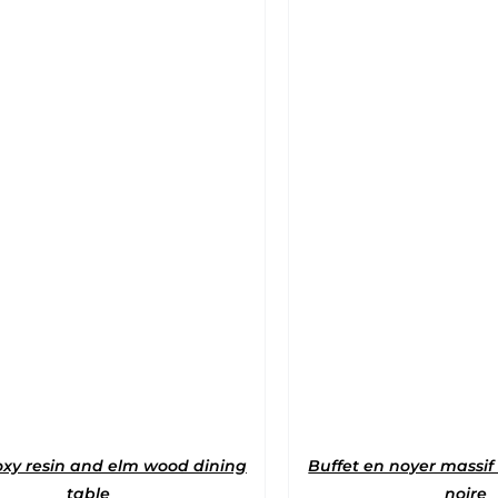
Note
5
sur 
oxy resin and elm wood dining
Buffet en noyer massif
table
noire