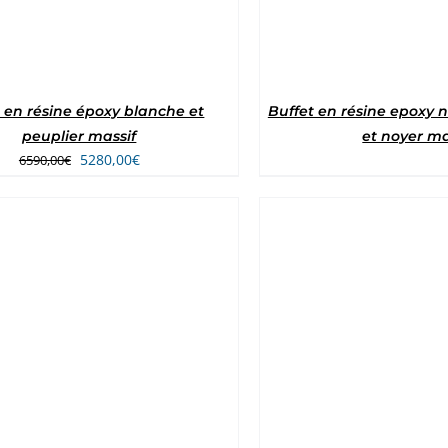
 en résine époxy blanche et
Buffet en résine epoxy 
peuplier massif
et noyer ma
Le
Le
5280,00
€
6590,00
€
prix
prix
initial
actuel
était :
est :
6590,00€.
5280,00€.