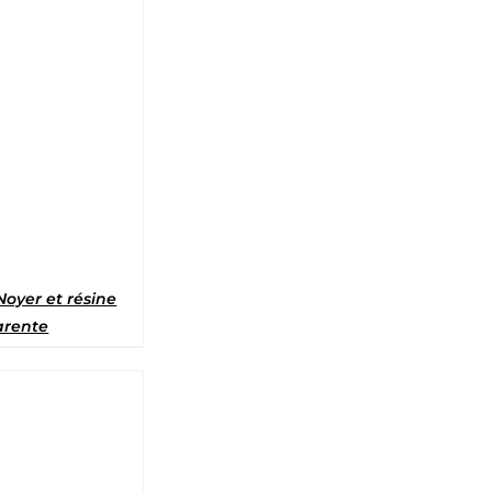
5
Noyer et résine
arente