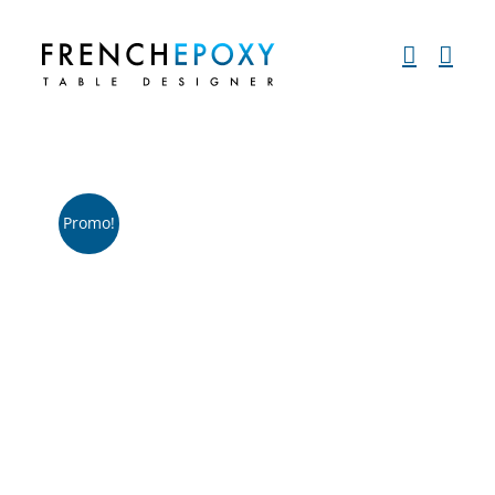
Passer
au
contenu
Promo!