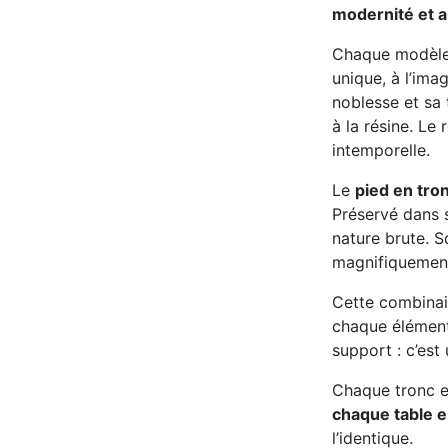
modernité et a
Chaque modèl
unique, à l’ima
noblesse et sa 
à la résine. Le 
intemporelle.
Le
pied en tro
Préservé dans s
nature brute. S
magnifiquement
Cette combina
chaque élément
support : c’est
Chaque tronc e
chaque table e
l’identique.