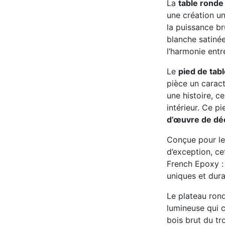
La
table ronde
une création un
la puissance br
blanche satinée
l’harmonie entr
Le
pied de tab
pièce un carac
une histoire, c
intérieur. Ce p
d’œuvre de dé
Conçue pour le
d’exception, c
French Epoxy : 
uniques et dura
Le plateau rond
lumineuse qui c
bois brut du tr