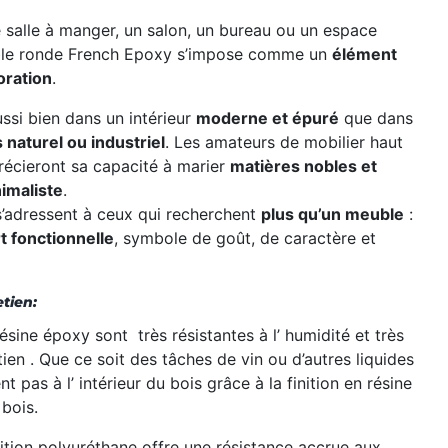
 salle à manger, un salon, un bureau ou un espace
table ronde French Epoxy s’impose comme un
élément
oration
.
aussi bien dans un intérieur
moderne et épuré
que dans
 naturel ou industriel
. Les amateurs de mobilier haut
cieront sa capacité à marier
matières nobles et
imaliste
.
s’adressent à ceux qui recherchent
plus qu’un meuble
:
t fonctionnelle
, symbole de goût, de caractère et
etien:
résine
époxy sont
très
résistantes
à
l’
humidité
et
très
etien
.
Que
ce soit des
tâches
de vin ou d’autres liquides
ent
pas
à
l’
intérieur du bois grâce à la finition en résine
 bois.
nition polyuréthane offre une résistance accrue aux