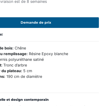
ivraison est de 8 semaines
Demande de prix
s:
e bois:
Chêne
u remplissage:
Résine Epoxy blanche
rnis polyuréthane satiné
t:
Tronc d’arbre
 du plateau:
5 cm
ns:
190 cm de diamètre
elle et design contemporain