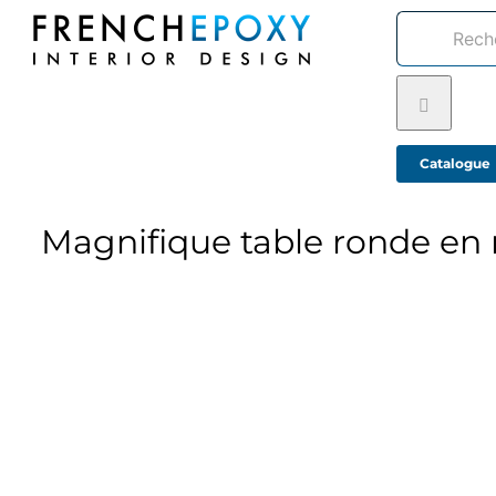
Passer
Rechercher:
au
contenu
Catalogue
Magnifique table ronde en 