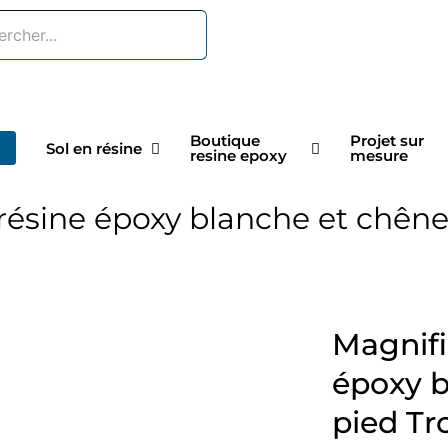
Boutique
Projet sur
Sol en résine
resine epoxy
mesure
résine époxy blanche et chêne 
Magnifi
époxy b
pied Tr