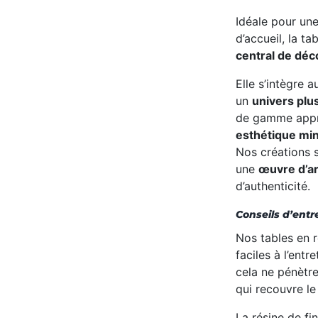
Idéale pour une
d’accueil, la 
central de déc
Elle s’intègre 
un
univers plus
de gamme appré
esthétique min
Nos créations 
une
œuvre d’ar
d’authenticité.
Conseils d’entr
Nos tables
en
faciles à l’entr
cela
ne
pénètr
qui recouvre le
La résine de fi