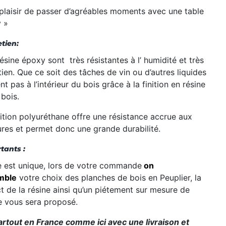
 plaisir de passer d’agréables moments avec une table
 »
etien:
résine
époxy sont
très
résistantes
à
l’
humidité
et
très
tien
.
Que
ce soit des
tâches
de vin ou d’autres liquides
ent
pas
à
l’
intérieur du bois grâce à la finition en résine
 bois.
nition polyuréthane offre une résistance accrue aux
ures et permet donc une grande durabilité.
tants :
est unique, lors de votre commande
on
mble
votre choix des planches de bois en Peuplier, la
t de la résine ainsi qu’un piétement sur mesure de
e vous sera proposé.
artout en France comme ici avec une livraison et