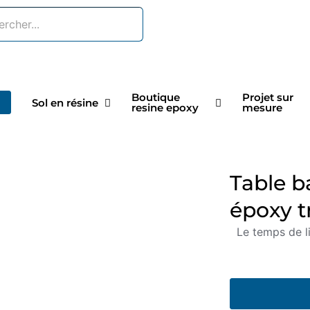
Boutique
Projet sur
Sol en résine
resine epoxy
mesure
Table b
époxy t
Le temps de l