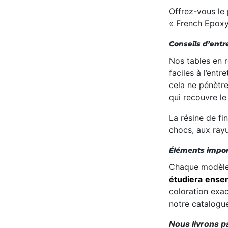
Offrez-vous le
« French Epoxy
Conseils d’entr
Nos tables
en
faciles à l’entre
cela
ne
pénètr
qui recouvre le
La résine de fi
chocs, aux ray
Éléments impor
Chaque modèle 
étudiera
ense
coloration exac
notre catalogu
Nous livrons p