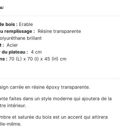
s:
e bois :
Erable
u remplissage :
Résine transparente
lyuréthane brillant
t :
Acier
 du plateau :
4 cm
ns :
70 (L) x 70 (l) x 45 (H) cm
sign carrée
en résine époxy transparente.
nte faites
dans un style moderne qui ajoutera de la
re intérieur.
mbre et saturée du bois est un accent qui attirera
 elle-même.