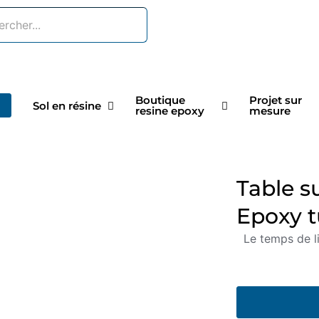
Boutique
Projet sur
Sol en résine
resine epoxy
mesure
Table s
Epoxy t
Le temps de l