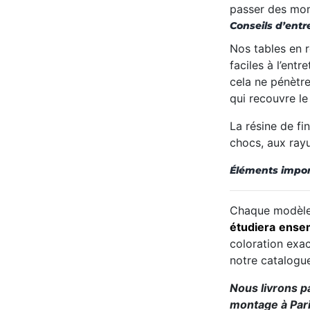
passer des mome
Conseils d’entre
Nos tables
en
faciles à l’entr
cela
ne
pénètr
qui recouvre le
La résine de fi
chocs, aux ray
Éléments impor
Chaque modèle 
étudiera
ense
coloration exac
notre catalogu
Nous livrons p
montage à Pari