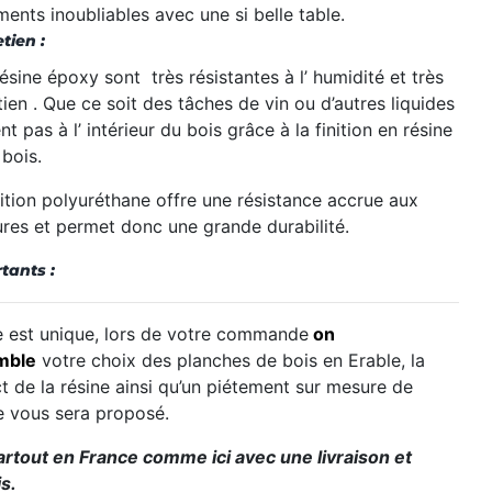
nts inoubliables avec une si belle table.
tien :
résine
époxy sont
très
résistantes
à
l’
humidité
et
très
etien
.
Que
ce soit des
tâches
de vin ou d’autres liquides
ent
pas
à
l’
intérieur du bois grâce à la finition en résine
 bois.
nition polyuréthane offre une résistance accrue aux
ures et permet donc une grande durabilité.
tants :
est unique, lors de votre commande
on
mble
votre choix des planches de bois en Erable, la
t de la résine ainsi qu’un piétement sur mesure de
e vous sera proposé.
artout en France comme ici avec une livraison et
s.