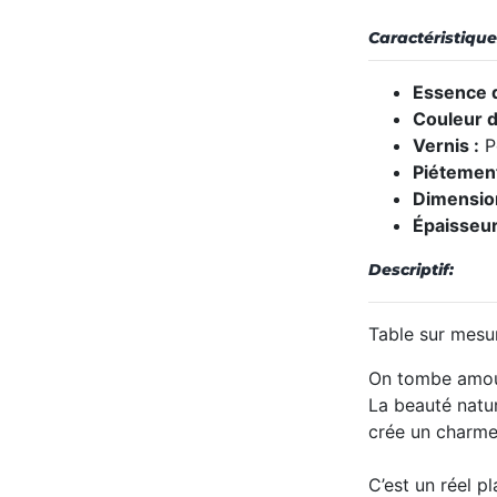
Caractéristique
Essence d
Couleur d
Vernis :
Po
Piétemen
Dimension
Épaisseur
Descriptif:
Table sur mesur
On tombe amour
La beauté natur
crée un charme 
C’est un réel pl