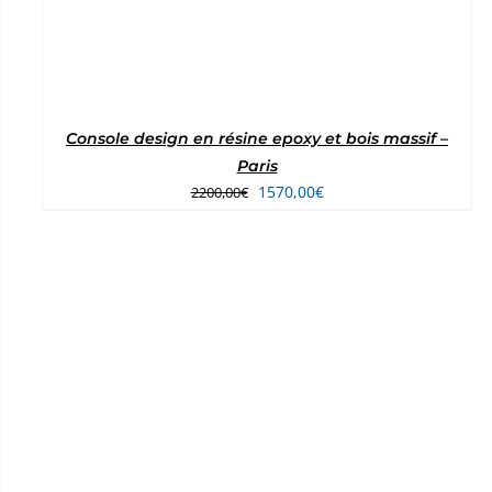
Console design en résine epoxy et bois massif –
Paris
Le
Le
1570,00
€
2200,00
€
prix
prix
initial
actuel
était :
est :
2200,00€.
1570,00€.