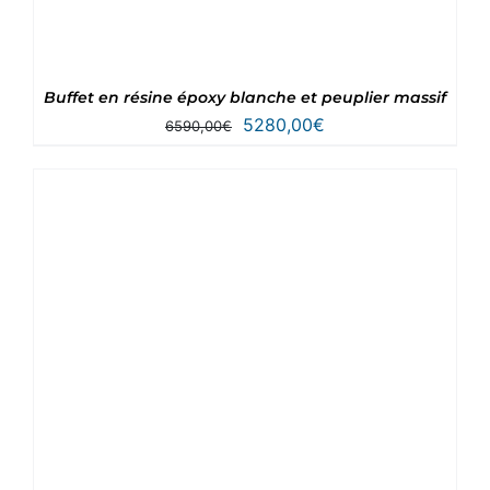
Buffet en résine époxy blanche et peuplier massif
Le
Le
5280,00
€
6590,00
€
prix
prix
initial
actuel
était :
est :
6590,00€.
5280,00€.
Note
5
sur 5