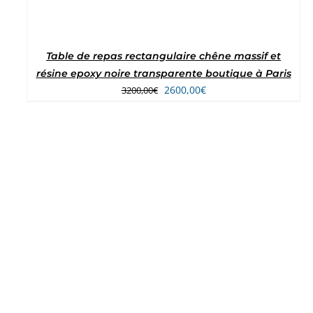
Table de repas rectangulaire chêne massif et
résine epoxy noire transparente boutique à Paris
Le
Le
2600,00
€
3200,00
€
prix
prix
initial
actuel
était :
est :
3200,00€.
2600,00€.