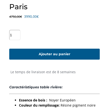
Paris
Le
Le
3990,00
€
4750,00
€
prix
prix
initial
actuel
était :
est :
quantité
4750,00€.
3990,00€.
de
Table
en
Résine
Ajouter au panier
Époxy
noire
et
Le temps de livraison est de 8 semaines
bois
massif
-
Caractéristiques table rivière:
Paris
Essence de bois :
Noyer Européen
Couleur du remplissage:
Résine pigment noire