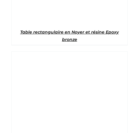
Table rectangulaire en Noyer et résine Epoxy
bronze
Note
5
sur 5