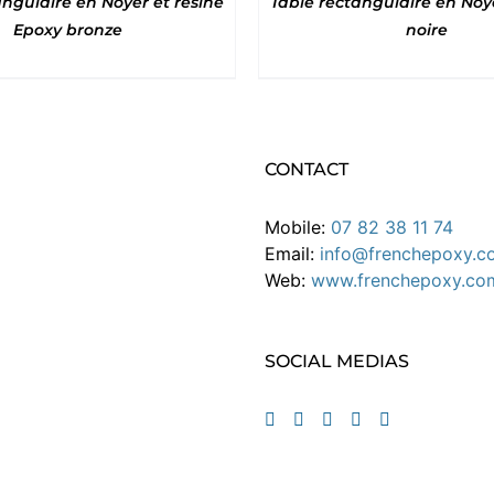
angulaire en Noyer et résine
Table rectangulaire en Noye
Epoxy bronze
noire
CONTACT
Mobile:
07 82 38 11 74
Email:
info@frenchepoxy.c
Web:
www.frenchepoxy.co
SOCIAL MEDIAS