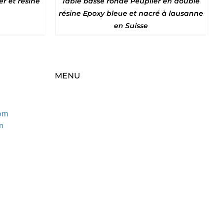
r et résine
Table basse ronde Peuplier en double
résine Epoxy bleue et nacré à lausanne
en Suisse
MENU
om
m