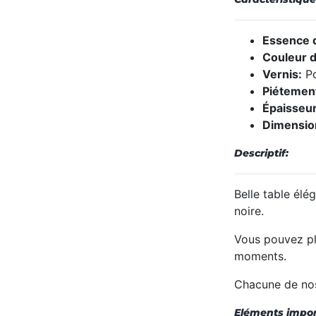
Essence d
Couleur d
Vernis:
Po
Piétemen
Épaisseur
Dimensio
Descriptif:
Belle table élé
noire.
Vous pouvez pl
moments.
Chacune de nos 
Eléments impor