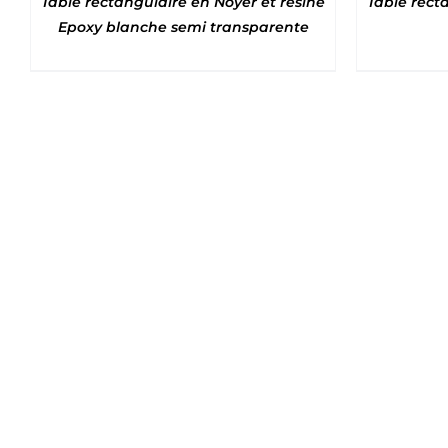
Table rectangulaire en Noyer et résine
Table rect
Epoxy blanche semi transparente