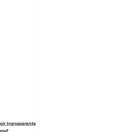
5
noir transparente
ssif