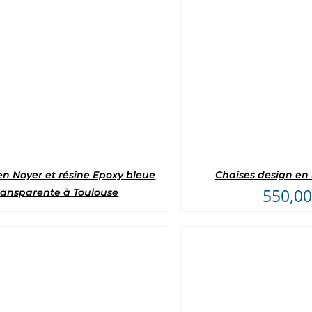
Note
5
sur 5
Note
5
sur 
n Noyer et résine Epoxy bleue
Chaises design en 
550,00
ransparente à Toulouse