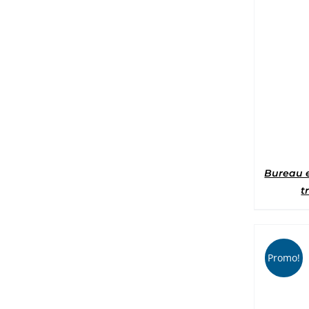
Bureau e
t
Promo!