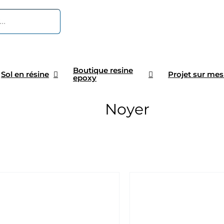
Boutique resine
Sol en résine
Projet sur mes
epoxy
Noyer