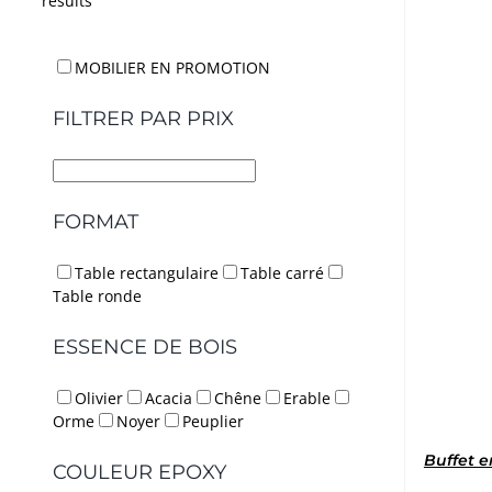
results
MOBILIER EN PROMOTION
FILTRER PAR PRIX
FORMAT
Table rectangulaire
Table carré
Table ronde
ESSENCE DE BOIS
Olivier
Acacia
Chêne
Erable
Orme
Noyer
Peuplier
Buffet e
COULEUR EPOXY