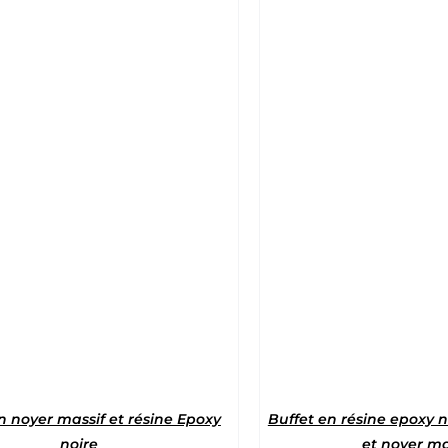
Note
5
sur 5
Note
5
sur 
n noyer massif et résine Epoxy
Buffet en résine epoxy 
noire
et noyer ma