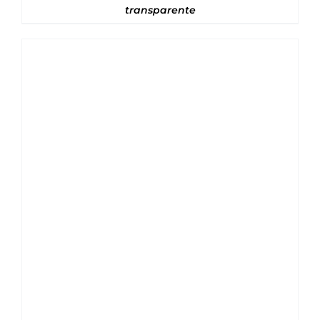
transparente
Note
5
sur 5