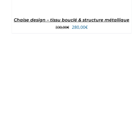
Chaise design – tissu bouclé & structure métallique
Le
Le
280,00
€
330,00
€
prix
prix
initial
actuel
était :
est :
330,00€.
280,00€.