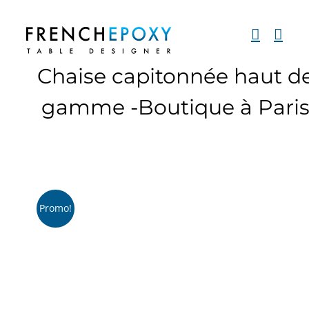
Passer
au
contenu
Chaise capitonnée haut d
gamme -Boutique à Pari
Promo!