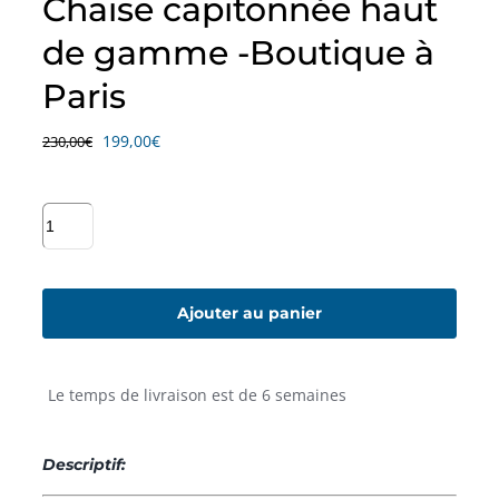
Chaise capitonnée haut
de gamme -Boutique à
Paris
Le
Le
199,00
€
230,00
€
prix
prix
initial
actuel
était :
est :
quantité
230,00€.
199,00€.
de
Chaise
capitonnée
haut
Ajouter au panier
de
gamme
-
Le temps de livraison est de 6 semaines
Boutique
à
Paris
Descriptif: